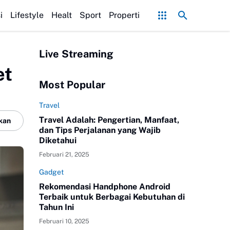
resap Sempurna!
Ekonomi Bisnis Belajar Apa? Ini Materi, Jurusan, dan 
i
Lifestyle
Healt
Sport
Properti
Live Streaming
et
Most Popular
Travel
Travel Adalah: Pengertian, Manfaat,
kan
dan Tips Perjalanan yang Wajib
Diketahui
Februari 21, 2025
Gadget
Rekomendasi Handphone Android
Terbaik untuk Berbagai Kebutuhan di
Tahun Ini
Februari 10, 2025