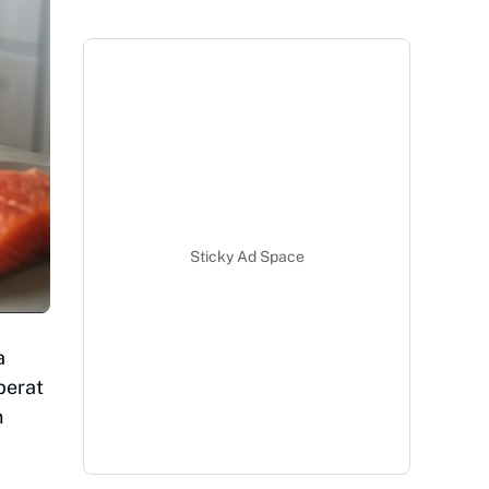
Sticky Ad Space
a
berat
n