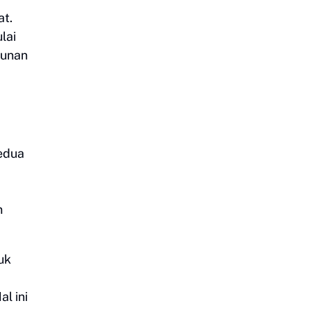
at.
lai
runan
Kedua
n
uk
l ini