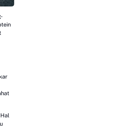
g-
tein
t
kar
ahat
 Hal
tu