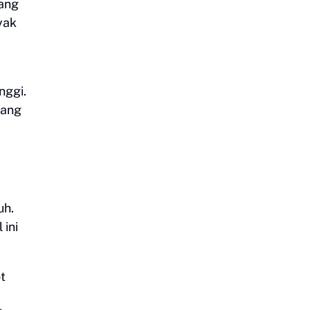
yang
yak
nggi.
yang
uh.
ini
t