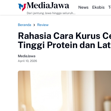
MediaJawa
HEADLINE
Resep Seb
News
Ekobis
T
Dari jantung Jawa hingga seluruh
pelosok Indonesia | Mediajawa.id
menyajikan berita terkini, cerita
Beranda
Review
unik, dan analisis tajam. Cepat
dibaca, mudah dipahami, selalu
Rahasia Cara Kurus C
akurat.
Tinggi Protein dan Lat
MediaJawa
April 10, 2026