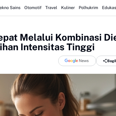
lak Cobek Pedas Nampol: Cara Membuat dan Tips Agar Bumbunya Me
ekno Sains
Otomotif
Travel
Kuliner
Polhukrim
Edukas
epat Melalui Kombinasi Di
ihan Intensitas Tinggi
Bagi