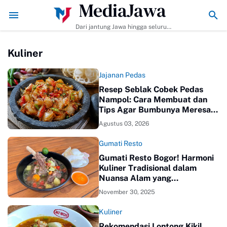
MediaJawa
buat dan Tips Agar Bumbunya Meresap Sempurna!
Ekonomi Bisnis Bel
Dari jantung Jawa hingga seluruh
pelosok Indonesia | Mediajawa.id
menyajikan berita terkini, cerita
Kuliner
unik, dan analisis tajam. Cepat
dibaca, mudah dipahami, selalu
akurat.
Jajanan Pedas
Resep Seblak Cobek Pedas
Nampol: Cara Membuat dan
Tips Agar Bumbunya Meresap
Sempurna!
Agustus 03, 2026
Gumati Resto
Gumati Resto Bogor! Harmoni
Kuliner Tradisional dalam
Nuansa Alam yang
Menenangkan
November 30, 2025
Kuliner
Rekomendasi Lontong Kikil