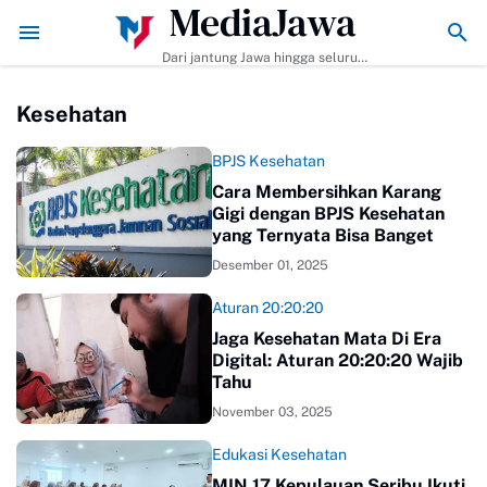
MediaJawa
mbuat dan Tips Agar Bumbunya Meresap Sempurna!
Ekonomi Bisnis Bel
Dari jantung Jawa hingga seluruh
pelosok Indonesia | Mediajawa.id
menyajikan berita terkini, cerita
Kesehatan
unik, dan analisis tajam. Cepat
dibaca, mudah dipahami, selalu
akurat.
BPJS Kesehatan
Cara Membersihkan Karang
Gigi dengan BPJS Kesehatan
yang Ternyata Bisa Banget
Desember 01, 2025
Aturan 20:20:20
Jaga Kesehatan Mata Di Era
Digital: Aturan 20:20:20 Wajib
Tahu
November 03, 2025
Edukasi Kesehatan
MIN 17 Kepulauan Seribu Ikuti