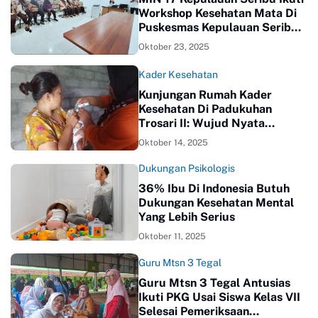
Workshop Kesehatan Mata Di
Puskesmas Kepulauan Seribu
Selatan
Oktober 23, 2025
Kader Kesehatan
Kunjungan Rumah Kader
Kesehatan Di Padukuhan
Trosari II: Wujud Nyata
Kepedulian Untuk Masyarakat
Oktober 14, 2025
Sehat
Dukungan Psikologis
36% Ibu Di Indonesia Butuh
Dukungan Kesehatan Mental
Yang Lebih Serius
Oktober 11, 2025
Guru Mtsn 3 Tegal
Guru Mtsn 3 Tegal Antusias
Ikuti PKG Usai Siswa Kelas VII
Selesai Pemeriksaan