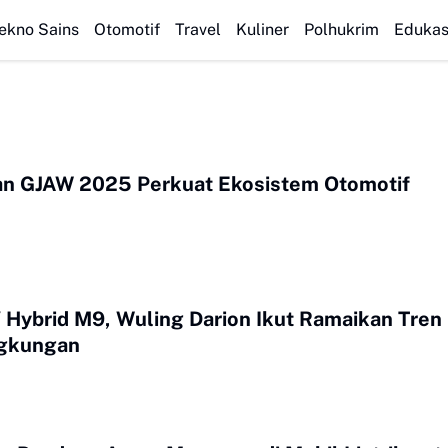
Resep Seblak Cobek Pedas Nampol: Cara Membuat dan Tips
ekno Sains
Otomotif
Travel
Kuliner
Polhukrim
Edukas
n GJAW 2025 Perkuat Ekosistem Otomotif
Hybrid M9, Wuling Darion Ikut Ramaikan Tren
ngkungan