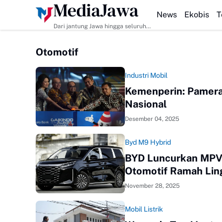
MediaJawa
HEADLINE
News
Ekobis
T
Dari jantung Jawa hingga seluruh
pelosok Indonesia | Mediajawa.id
menyajikan berita terkini, cerita
Otomotif
unik, dan analisis tajam. Cepat
dibaca, mudah dipahami, selalu
akurat.
Industri Mobil
Kemenperin: Pamera
Nasional
Desember 04, 2025
Byd M9 Hybrid
BYD Luncurkan MPV 
Otomotif Ramah Li
November 28, 2025
Mobil Listrik