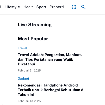
 Agar Bumbunya Meresap Sempurna!
Ekonomi Bisnis Belajar Apa? Ini Ma
i
Lifestyle
Healt
Sport
Properti
Live Streaming
Most Popular
Travel
Travel Adalah: Pengertian, Manfaat,
dan Tips Perjalanan yang Wajib
Diketahui
Februari 21, 2025
Gadget
Rekomendasi Handphone Android
Terbaik untuk Berbagai Kebutuhan di
Tahun Ini
Februari 10, 2025