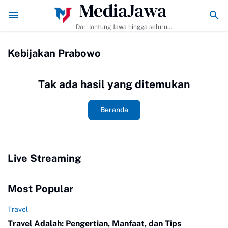
MediaJawa
embuat dan Tips Agar Bumbunya Meresap Sempurna!
Ekonomi Bisnis Be
Dari jantung Jawa hingga seluruh
pelosok Indonesia | Mediajawa.id
menyajikan berita terkini, cerita
Kebijakan Prabowo
unik, dan analisis tajam. Cepat
dibaca, mudah dipahami, selalu
akurat.
Tak ada hasil yang ditemukan
Beranda
Live Streaming
Most Popular
Travel
Travel Adalah: Pengertian, Manfaat, dan Tips