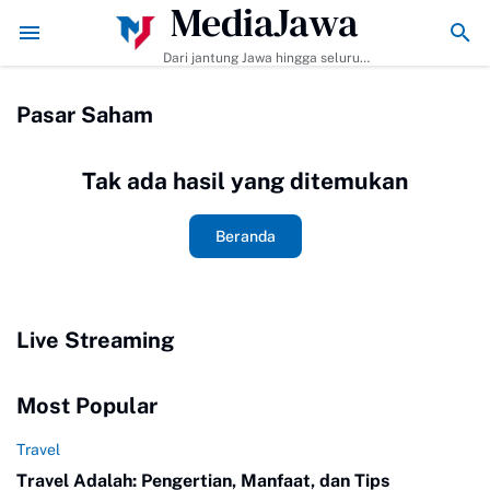
MediaJawa
embuat dan Tips Agar Bumbunya Meresap Sempurna!
Ekonomi Bisnis Be
Dari jantung Jawa hingga seluruh
pelosok Indonesia | Mediajawa.id
menyajikan berita terkini, cerita
Pasar Saham
unik, dan analisis tajam. Cepat
dibaca, mudah dipahami, selalu
akurat.
Tak ada hasil yang ditemukan
Beranda
Live Streaming
Most Popular
Travel
Travel Adalah: Pengertian, Manfaat, dan Tips