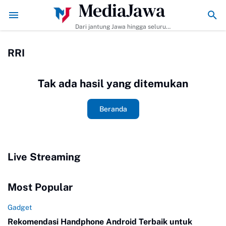
MediaJawa
Membuat dan Tips Agar Bumbunya Meresap Sempurna!
Ekonomi Bisnis 
Dari jantung Jawa hingga seluruh
pelosok Indonesia | Mediajawa.id
menyajikan berita terkini, cerita
RRI
unik, dan analisis tajam. Cepat
dibaca, mudah dipahami, selalu
akurat.
Tak ada hasil yang ditemukan
Beranda
Live Streaming
Most Popular
Gadget
Rekomendasi Handphone Android Terbaik untuk