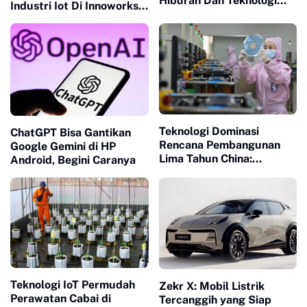
Hiburan Dan Teknologi
Industri Iot Di Innoworks
Panggung Indonesia
2025
Teknologi Dominasi
ChatGPT Bisa Gantikan
Rencana Pembangunan
Google Gemini di HP
Lima Tahun China:
Android, Begini Caranya
Strategi & Implikasinya
Teknologi IoT Permudah
Zekr X: Mobil Listrik
Perawatan Cabai di
Tercanggih yang Siap