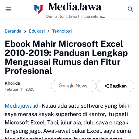
MediaJawa
ips Agar Bumbunya Meresap Sempurna!
Ekonomi Bisnis Belajar Apa? In
Dari jantung Jawa hingga seluruh
pelosok Indonesia | Mediajawa.id
menyajikan berita terkini, cerita
Beranda
Edukasi
Teknologi
unik, dan analisis tajam. Cepat
dibaca, mudah dipahami, selalu
Ebook Mahir Microsoft Excel
akurat.
2010-2019: Panduan Lengkap
Menguasai Rumus dan Fitur
Profesional
Khorida
Bagikan
Februari 11, 2025
Mediajawa.id
- Kalau ada satu software yang bikin
saya merasa kayak superhero di kantor, itu pasti
Microsoft Excel. Tapi, jujur aja, dulu saya enggak
langsung jago. Awal-awal pakai Excel, saya cuma