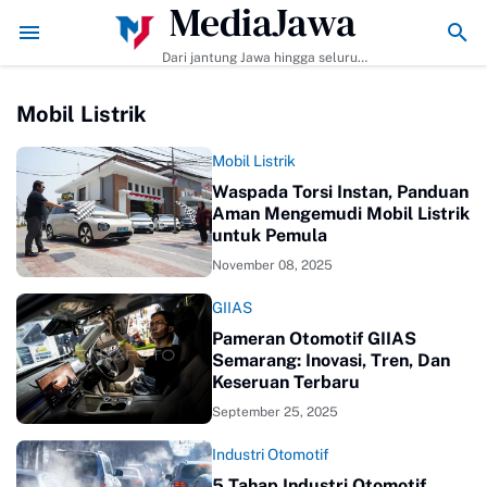
MediaJawa
embuat dan Tips Agar Bumbunya Meresap Sempurna!
Ekonomi Bisnis B
Dari jantung Jawa hingga seluruh
pelosok Indonesia | Mediajawa.id
menyajikan berita terkini, cerita
Mobil Listrik
unik, dan analisis tajam. Cepat
dibaca, mudah dipahami, selalu
akurat.
Mobil Listrik
Waspada Torsi Instan, Panduan
Aman Mengemudi Mobil Listrik
untuk Pemula
November 08, 2025
GIIAS
Pameran Otomotif GIIAS
Semarang: Inovasi, Tren, Dan
Keseruan Terbaru
September 25, 2025
Industri Otomotif
5 Tahap Industri Otomotif