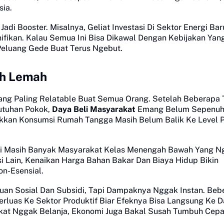
ia.
 Jadi Booster. Misalnya, Geliat Investasi Di Sektor Energi Bar
ifikan. Kalau Semua Ini Bisa Dikawal Dengan Kebijakan Yan
Peluang Gede Buat Terus Ngebut.
ih Lemah
Yang Paling Relatable Buat Semua Orang. Setelah Beberapa
utuhan Pokok,
Daya Beli Masyarakat
Emang Belum Sepenu
ukkan Konsumsi Rumah Tangga Masih Belum Balik Ke Level P
pi Masih Banyak Masyarakat Kelas Menengah Bawah Yang N
i Lain, Kenaikan Harga Bahan Bakar Dan Biaya Hidup Bikin
n-Esensial.
an Sosial Dan Subsidi, Tapi Dampaknya Nggak Instan. Beb
erluas Ke Sektor Produktif Biar Efeknya Bisa Langsung Ke 
akat Nggak Belanja, Ekonomi Juga Bakal Susah Tumbuh Cepa