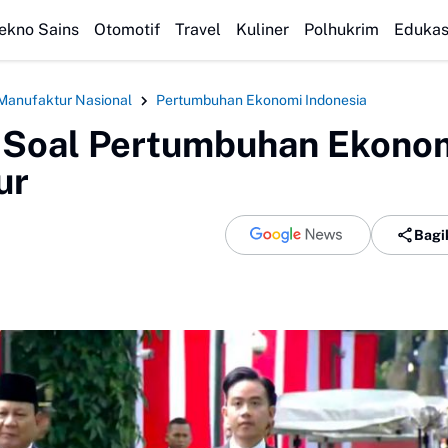
 Seblak Cobek Pedas Nampol: Cara Membuat dan Tips Agar Bumbuny
ekno Sains
Otomotif
Travel
Kuliner
Polhukrim
Edukas
 Manufaktur Nasional
Pertumbuhan Ekonomi Indonesia
 Soal Pertumbuhan Ekonom
ur
Bagi