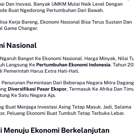
ensi Dan Inovasi. Banyak UMKM Mulai Naik Level Dengan
 Gede Buat Ngedorong Pertumbuhan Dari Bawah.
isa Kerja Bareng, Ekonomi Nasional Bisa Terus Sustain Dan
al Game Changer.
i Nasional
 Ngaruh Banget Ke Ekonomi Nasional. Harga Minyak, Nilai T
aruh Langsung Ke
Pertumbuhan Ekonomi Indonesia
. Tahun 20
i Pemerintah Harus Extra Hati-Hati.
 Penurunan Permintaan Dari Beberapa Negara Mitra Dagang
rong
Diversifikasi Pasar Ekspor
, Termasuk Ke Afrika Dan Tim
tung Ke Satu Negara Aja.
ting Buat Menjaga Investasi Asing Tetap Masuk. Jadi, Selama
estor, Peluang Ekonomi Buat Tumbuh Tetap Terbuka Lebar.
ri Menuju Ekonomi Berkelanjutan