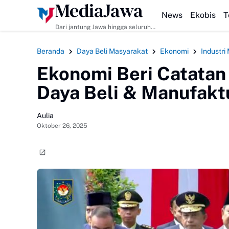
MediaJawa
HEADLINE
Resep
News
Ekobis
T
Dari jantung Jawa hingga seluruh
pelosok Indonesia | Mediajawa.id
menyajikan berita terkini, cerita
Beranda
Daya Beli Masyarakat
Ekonomi
Industri
unik, dan analisis tajam. Cepat
dibaca, mudah dipahami, selalu
Ekonomi Beri Catatan
akurat.
Daya Beli & Manufakt
Aulia
Oktober 26, 2025