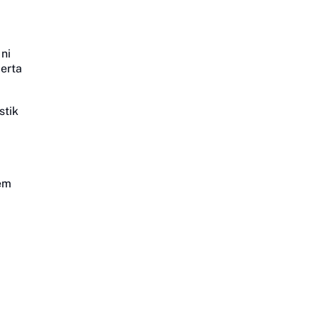
ni
Serta
stik
tem