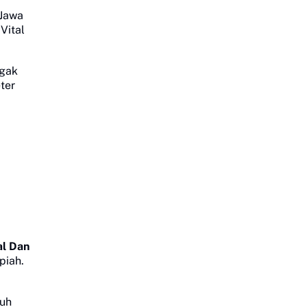
 Jawa
Vital
ggak
ter
al Dan
piah.
Tuh