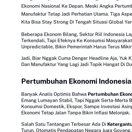
Ekonomi Nasional Ke Depan. Meski Angka Pertumbuh
Manufaktur Tetap Jadi Perhatian Utama. Tiga Asp
Kita Bisa Stay Strong Di Tengah Situasi Global Ya
Beberapa Ekonom Bilang, Sektor Riil Indonesia L
Terkendali, Tapi Efeknya Ke Konsumsi Masyarakat
Unpredictable, Bikin Pemerintah Harus Terus Miki
Jadi, Biar Nggak Cuma Denger Headline Aja, Yuk K
Dan Manufaktur Yang Lagi Jadi Topik Hangat Di Du
Pertumbuhan Ekonomi Indonesia
Banyak Analis Optimis Bahwa
Pertumbuhan Ekono
Emang Lumayan Stabil, Tapi Nggak Serta-Merta B
Konsumsi Domestik, Ekspor, Sampe Investasi Asin
Ekonomi Tetap Jalan Tanpa Bikin Inflasi Melonjak.
Salah Satu Tantangan Terbesar Ada Di
Ketergant
Turun, Otomatis Pendapatan Negara Juga Goyang. Se