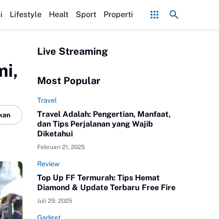
a Meresap Sempurna!
Ekonomi Bisnis Belajar Apa? Ini Materi, Jurusan,
i
Lifestyle
Healt
Sport
Properti
Live Streaming
i,
Most Popular
Travel
Travel Adalah: Pengertian, Manfaat,
kan
dan Tips Perjalanan yang Wajib
Diketahui
Februari 21, 2025
Review
Top Up FF Termurah: Tips Hemat
Diamond & Update Terbaru Free Fire
Juli 29, 2025
Gadget