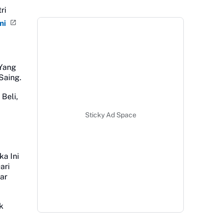
ri
mi
 Yang
Saing.
Beli,
Sticky Ad Space
ka Ini
ari
ar
k