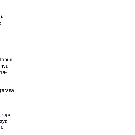
u,
g
 Tahun
hnya
ra-
gerasa
erapa
Daya
t.