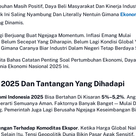
an Masih Positif, Daya Beli Masyarakat Dan Kinerja Indust
ek Ini Saling Nyambung Dan Literally Nentuin Gimana
Ekono
ng Dinamis.
agi Berjuang Buat Ngejaga Momentum. Inflasi Emang Mulai
 Belum Secepat Yang Diharapin. Belum Lagi Kondisi Global
r Gimana Caranya Biar Industri Dalam Negeri Tetap Berdaya 
ita Bahas Catatan Penting Soal Pertumbuhan Ekonomi, Daya 
nia Ekonomi Nasional 2025 Ini.
 2025 Dan Tantangan Yang Dihadapi
mi Indonesia 2025
Bisa Bertahan Di Kisaran
5%–5,2%
. Ang
erarti Semuanya Aman. Faktornya Banyak Banget — Mulai D
g. Pemerintah Juga Lagi Berusaha Ngejaga Keseimbangan Bi
ungan Terhadap Komoditas Ekspor
. Ketika Harga Global Nai
lain Itu, Tensi Geopolitik Dunia Bikin Pasar Agak Sensitif,