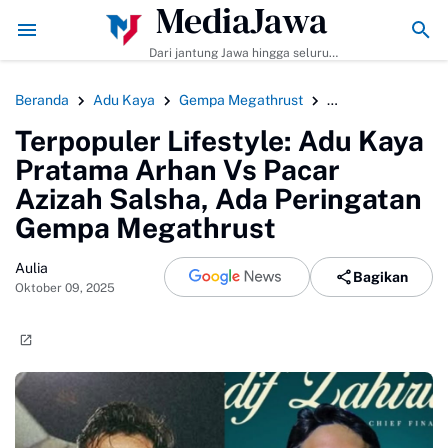
MediaJawa
ips Agar Bumbunya Meresap Sempurna!
Ekonomi Bisnis Belajar Apa? Ini
Dari jantung Jawa hingga seluruh
pelosok Indonesia | Mediajawa.id
menyajikan berita terkini, cerita
Beranda
Adu Kaya
Gempa Megathrust
Gosip Selebriti
unik, dan analisis tajam. Cepat
dibaca, mudah dipahami, selalu
Terpopuler Lifestyle: Adu Kaya
akurat.
Pratama Arhan Vs Pacar
Azizah Salsha, Ada Peringatan
Gempa Megathrust
Aulia
Bagikan
Oktober 09, 2025