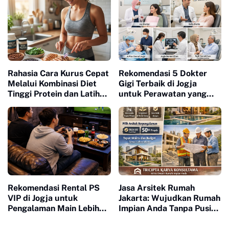
Rahasia Cara Kurus Cepat
Rekomendasi 5 Dokter
Melalui Kombinasi Diet
Gigi Terbaik di Jogja
Tinggi Protein dan Latihan
untuk Perawatan yang
Intensitas Tinggi
Nyaman
Rekomendasi Rental PS
Jasa Arsitek Rumah
VIP di Jogja untuk
Jakarta: Wujudkan Rumah
Pengalaman Main Lebih
Impian Anda Tanpa Pusing
Nyaman
Revisi Berkali-kali