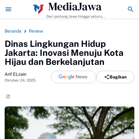
MediaJawa
ips Agar Bumbunya Meresap Sempurna!
Ekonomi Bisnis Belajar Apa? Ini
Dari jantung Jawa hingga seluruh
pelosok Indonesia | Mediajawa.id
menyajikan berita terkini, cerita
Beranda
Review
unik, dan analisis tajam. Cepat
dibaca, mudah dipahami, selalu
Dinas Lingkungan Hidup
akurat.
Jakarta: Inovasi Menuju Kota
Hijau dan Berkelanjutan
Arif ELzain
Bagikan
Oktober 24, 2025