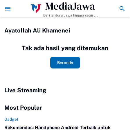
MediaJawa
Membuat dan Tips Agar Bumbunya Meresap Sempurna!
Ekonomi Bisnis 
Dari jantung Jawa hingga seluruh
pelosok Indonesia | Mediajawa.id
menyajikan berita terkini, cerita
Ayatollah Ali Khamenei
unik, dan analisis tajam. Cepat
dibaca, mudah dipahami, selalu
akurat.
Tak ada hasil yang ditemukan
Beranda
Live Streaming
Most Popular
Gadget
Rekomendasi Handphone Android Terbaik untuk