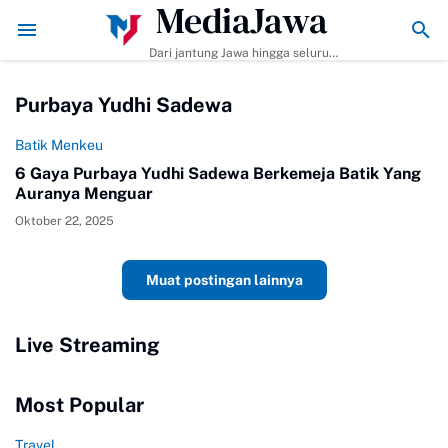
MediaJawa
empurna!
Ekonomi Bisnis Belajar Apa? Ini Materi, Jurusan, dan Prospek 
Dari jantung Jawa hingga seluruh
pelosok Indonesia | Mediajawa.id
menyajikan berita terkini, cerita
Purbaya Yudhi Sadewa
unik, dan analisis tajam. Cepat
dibaca, mudah dipahami, selalu
akurat.
Batik Menkeu
6 Gaya Purbaya Yudhi Sadewa Berkemeja Batik Yang
Auranya Menguar
Oktober 22, 2025
Muat postingan lainnya
Live Streaming
Most Popular
Travel