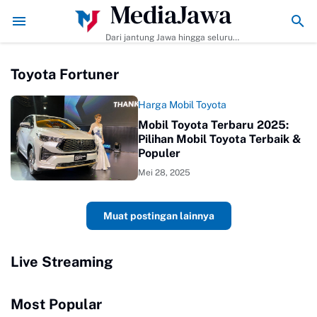
MediaJawa
Membuat dan Tips Agar Bumbunya Meresap Sempurna!
Ekonomi Bisnis B
Dari jantung Jawa hingga seluruh
pelosok Indonesia | Mediajawa.id
menyajikan berita terkini, cerita
Toyota Fortuner
unik, dan analisis tajam. Cepat
dibaca, mudah dipahami, selalu
akurat.
Harga Mobil Toyota
Mobil Toyota Terbaru 2025:
Pilihan Mobil Toyota Terbaik &
Populer
Mei 28, 2025
Muat postingan lainnya
Live Streaming
Most Popular