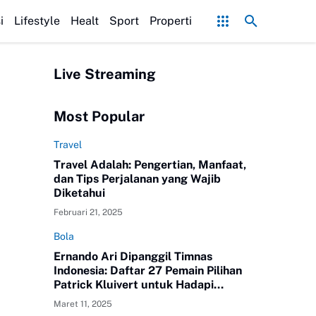
 Agar Bumbunya Meresap Sempurna!
Ekonomi Bisnis Belajar Apa? Ini Ma
i
Lifestyle
Healt
Sport
Properti
Live Streaming
Most Popular
Travel
Travel Adalah: Pengertian, Manfaat,
dan Tips Perjalanan yang Wajib
Diketahui
Februari 21, 2025
Bola
Ernando Ari Dipanggil Timnas
Indonesia: Daftar 27 Pemain Pilihan
Patrick Kluivert untuk Hadapi
Australia dan Bahrain
Maret 11, 2025