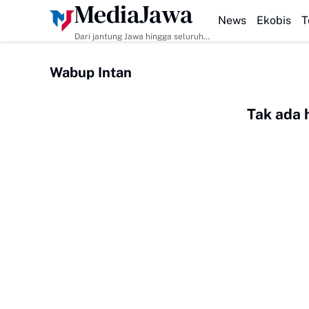
MediaJawa
HEADLINE
News
Ekobis
T
Dari jantung Jawa hingga seluruh
pelosok Indonesia | Mediajawa.id
menyajikan berita terkini, cerita
Wabup Intan
unik, dan analisis tajam. Cepat
dibaca, mudah dipahami, selalu
akurat.
Tak ada 