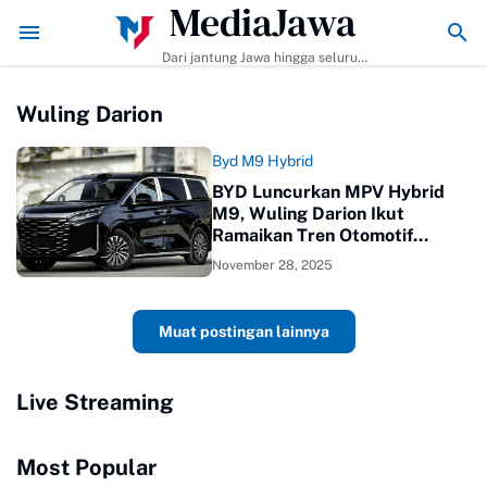
MediaJawa
 Membuat dan Tips Agar Bumbunya Meresap Sempurna!
Ekonomi Bisnis 
Dari jantung Jawa hingga seluruh
pelosok Indonesia | Mediajawa.id
menyajikan berita terkini, cerita
Wuling Darion
unik, dan analisis tajam. Cepat
dibaca, mudah dipahami, selalu
akurat.
Byd M9 Hybrid
BYD Luncurkan MPV Hybrid
M9, Wuling Darion Ikut
Ramaikan Tren Otomotif
Ramah Lingkungan
November 28, 2025
Muat postingan lainnya
Live Streaming
Most Popular