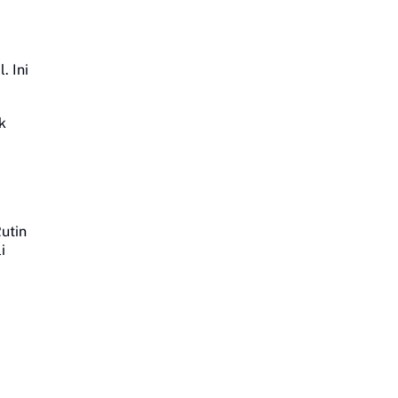
. Ini
k
utin
i