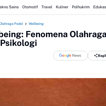
pan Vs PSS Sleman
Anti Rayap Yogyakarta Terbaik: Solusi Rumah Bebas
ekno Sains
Otomotif
Travel
Kuliner
Polhukrim
Edukas
Olahraga Padel
Wellbeing
llbeing: Fenomena Olahrag
Psikologi
Bagi