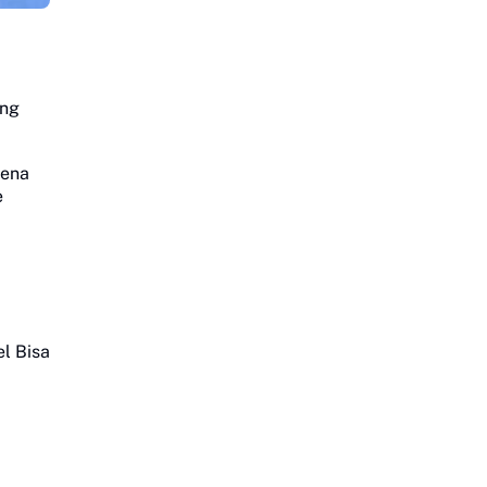
ang
rena
e
el Bisa