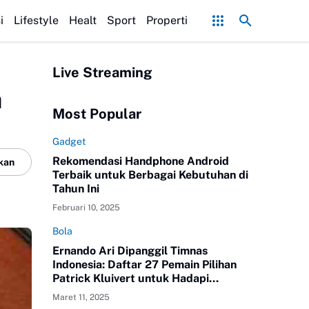
 Rayap
Rahasia Cara Kurus Cepat Melalui Kombinasi Diet Tinggi Protein 
i
Lifestyle
Healt
Sport
Properti
Live Streaming
a
Most Popular
Gadget
Rekomendasi Handphone Android
kan
Terbaik untuk Berbagai Kebutuhan di
Tahun Ini
Februari 10, 2025
Bola
Ernando Ari Dipanggil Timnas
Indonesia: Daftar 27 Pemain Pilihan
Patrick Kluivert untuk Hadapi
Australia dan Bahrain
Maret 11, 2025