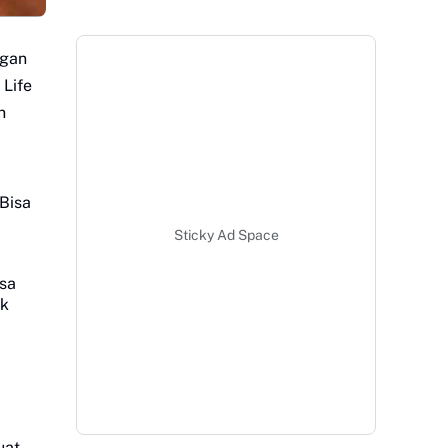
ngan
 Life
n
Bisa
Sticky Ad Space
isa
ak
uat