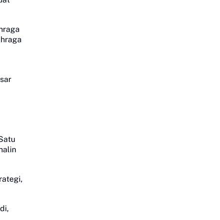
ahraga
ahraga
sar
Satu
nalin
rategi,
di,