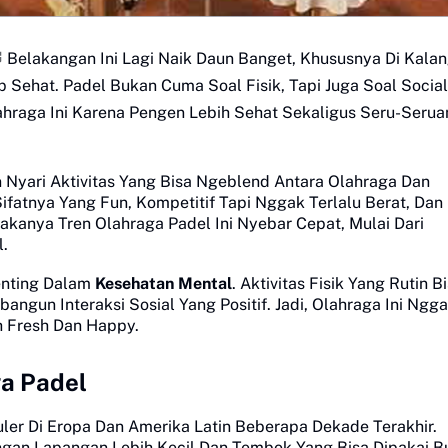
Belakangan Ini Lagi Naik Daun Banget, Khususnya Di Kala
ehat. Padel Bukan Cuma Soal Fisik, Tapi Juga Soal Social
hraga Ini Karena Pengen Lebih Sehat Sekaligus Seru-Serua
Nyari Aktivitas Yang Bisa Ngeblend Antara Olahraga Dan
fatnya Yang Fun, Kompetitif Tapi Nggak Terlalu Berat, Dan 
anya Tren Olahraga Padel Ini Nyebar Cepat, Mulai Dari
l.
Penting Dalam
Kesehatan Mental
. Aktivitas Fisik Yang Rutin B
ngun Interaksi Sosial Yang Positif. Jadi, Olahraga Ini Ngg
ih Fresh Dan Happy.
ga Padel
uler Di Eropa Dan Amerika Latin Beberapa Dekade Terakhir.
gan Lapangan Lebih Kecil Dan Tembok Yang Bisa Dipakai B