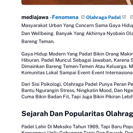
mediajawa
-
Fenomena
Olahraga Padel
Masyarakat Urban Yang Concern Sama Gaya Hidup S
Dan Wellbeing. Banyak Yang Akhirnya Nyobain Ola
Bareng Teman.
Gaya Hidup Modern Yang Padat Bikin Orang Makin 
Hiburan. Padel Muncul Sebagai Jawaban, Karena Si
Dimainkan Bareng Temen-Temen Atau Keluarga. Mak
Komunitas Lokal Sampai Event-Event Internasiona
Dari Sisi Psikologi, Olahraga Padel Punya Peran 
Bantu Ngurangin Stress, Ningkatin Mood, Dan Ngeba
Cuma Bikin Badan Fit, Tapi Juga Bikin Pikiran Leb
Sejarah Dan Popularitas Olahra
Padel Lahir Di Meksiko Tahun 1969, Tapi Baru Pop
Konsepnya Unik: Gabungan Tenis Dan Squash, Den