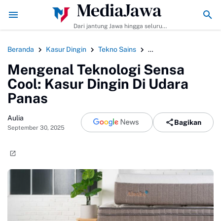
MediaJawa
 Tips Agar Bumbunya Meresap Sempurna!
Ekonomi Bisnis Belajar Apa? 
Dari jantung Jawa hingga seluruh
pelosok Indonesia | Mediajawa.id
menyajikan berita terkini, cerita
Beranda
Kasur Dingin
Tekno Sains
Teknologi Sensa Cool
unik, dan analisis tajam. Cepat
dibaca, mudah dipahami, selalu
Mengenal Teknologi Sensa
akurat.
Cool: Kasur Dingin Di Udara
Panas
Aulia
Bagikan
September 30, 2025