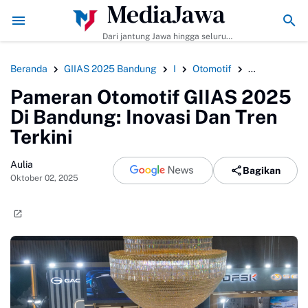
MediaJawa
 Tips Agar Bumbunya Meresap Sempurna!
Ekonomi Bisnis Belajar Apa? 
Dari jantung Jawa hingga seluruh
pelosok Indonesia | Mediajawa.id
menyajikan berita terkini, cerita
Beranda
GIIAS 2025 Bandung
I
Otomotif
Pameran Oto
unik, dan analisis tajam. Cepat
dibaca, mudah dipahami, selalu
Pameran Otomotif GIIAS 2025
akurat.
Di Bandung: Inovasi Dan Tren
Terkini
Aulia
Bagikan
Oktober 02, 2025