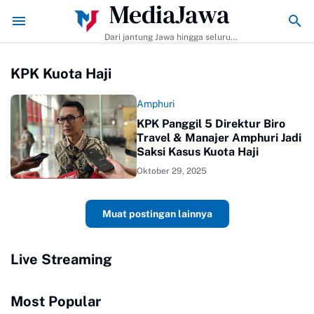
MediaJawa
Membuat dan Tips Agar Bumbunya Meresap Sempurna!
Ekonomi Bisnis 
Dari jantung Jawa hingga seluruh
pelosok Indonesia | Mediajawa.id
menyajikan berita terkini, cerita
KPK Kuota Haji
unik, dan analisis tajam. Cepat
dibaca, mudah dipahami, selalu
akurat.
Amphuri
KPK Panggil 5 Direktur Biro
Travel & Manajer Amphuri Jadi
Saksi Kasus Kuota Haji
Oktober 29, 2025
Muat postingan lainnya
Live Streaming
Most Popular