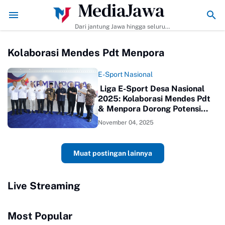
MediaJawa
Membuat dan Tips Agar Bumbunya Meresap Sempurna!
Ekonomi Bisnis 
Dari jantung Jawa hingga seluruh
pelosok Indonesia | Mediajawa.id
menyajikan berita terkini, cerita
Kolaborasi Mendes Pdt Menpora
unik, dan analisis tajam. Cepat
dibaca, mudah dipahami, selalu
akurat.
E-Sport Nasional
️ Liga E-Sport Desa Nasional
2025: Kolaborasi Mendes Pdt
& Menpora Dorong Potensi
Pemuda Desa
November 04, 2025
Muat postingan lainnya
Live Streaming
Most Popular