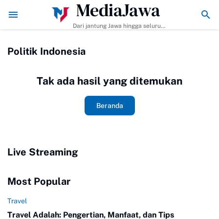
MediaJawa
mbuat dan Tips Agar Bumbunya Meresap Sempurna!
Ekonomi Bisnis Be
Dari jantung Jawa hingga seluruh
pelosok Indonesia | Mediajawa.id
menyajikan berita terkini, cerita
Politik Indonesia
unik, dan analisis tajam. Cepat
dibaca, mudah dipahami, selalu
akurat.
Tak ada hasil yang ditemukan
Beranda
Live Streaming
Most Popular
Travel
Travel Adalah: Pengertian, Manfaat, dan Tips