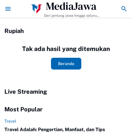
MediaJawa
embuat dan Tips Agar Bumbunya Meresap Sempurna!
Ekonomi Bisnis B
Dari jantung Jawa hingga seluruh
pelosok Indonesia | Mediajawa.id
menyajikan berita terkini, cerita
Rupiah
unik, dan analisis tajam. Cepat
dibaca, mudah dipahami, selalu
akurat.
Tak ada hasil yang ditemukan
Beranda
Live Streaming
Most Popular
Travel
Travel Adalah: Pengertian, Manfaat, dan Tips